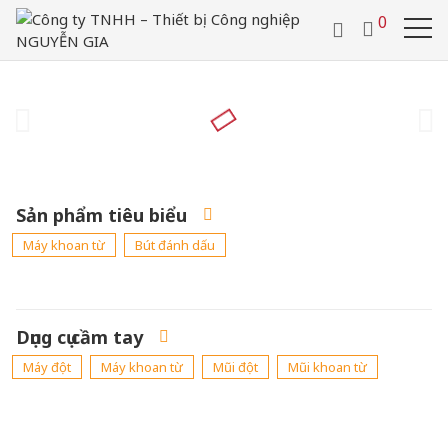
/
0286 29 24 657
0918 442 112
0
VIDEO
TUYỂN DỤNG
VI
LIÊN HỆ
Sản phẩm tiêu biểu
Máy khoan từ
Bút đánh dấu
Dụng cụ cầm tay
Máy đột
Máy khoan từ
Mũi đột
Mũi khoan từ