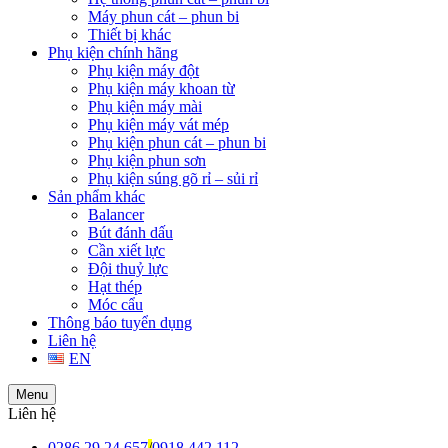
Máy phun cát – phun bi
Thiết bị khác
Phụ kiện chính hãng
Phụ kiện máy đột
Phụ kiện máy khoan từ
Phụ kiện máy mài
Phụ kiện máy vát mép
Phụ kiện phun cát – phun bi
Phụ kiện phun sơn
Phụ kiện súng gõ rỉ – sủi rỉ
Sản phẩm khác
Balancer
Bút đánh dấu
Cần xiết lực
Đội thuỷ lực
Hạt thép
Móc cẩu
Thông báo tuyển dụng
Liên hệ
EN
Menu
Liên hệ
0286 29 24 657
/
0918 442 112