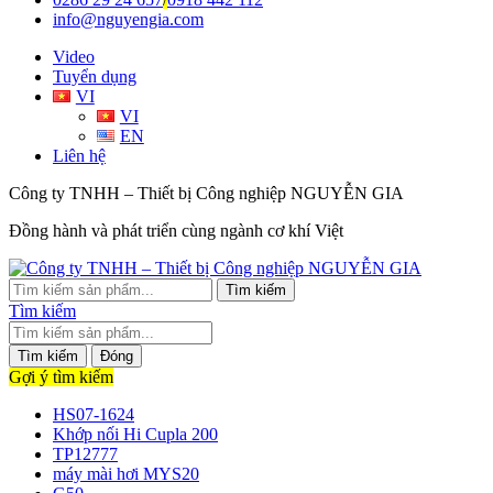
info@nguyengia.com
Video
Tuyển dụng
VI
VI
EN
Liên hệ
Công ty TNHH – Thiết bị Công nghiệp NGUYỄN GIA
Đồng hành và phát triển cùng ngành cơ khí Việt
Tìm kiếm
Tìm kiếm
Tìm kiếm
Đóng
Gợi ý tìm kiếm
HS07-1624
Khớp nối Hi Cupla 200
TP12777
máy mài hơi MYS20