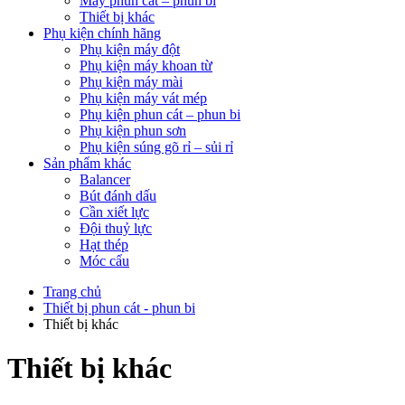
Máy phun cát – phun bi
Thiết bị khác
Phụ kiện chính hãng
Phụ kiện máy đột
Phụ kiện máy khoan từ
Phụ kiện máy mài
Phụ kiện máy vát mép
Phụ kiện phun cát – phun bi
Phụ kiện phun sơn
Phụ kiện súng gõ rỉ – sủi rỉ
Sản phẩm khác
Balancer
Bút đánh dấu
Cần xiết lực
Đội thuỷ lực
Hạt thép
Móc cẩu
Trang chủ
Thiết bị phun cát - phun bi
Thiết bị khác
Thiết bị khác