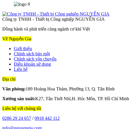
Công ty TNHH - Thiết bị Công nghiệp NGUYỄN GIA
Đồng hành và phát triển cùng ngành cơ khí Việt
Về Nguyễn Gia
Giới thiệu
Chính sách bảo mật
Chính sách vận chuyển
Điều khoản sử dụng
Liên hệ
Địa chỉ
Văn phòng:
189 Hoàng Hoa Thám, Phường 13, Q. Tân Bình
Xưởng sản xuất:
K27, Tân Thới Nhì,H. Hóc Môn, TP. Hồ Chí Minh
Liên hệ với chúng tôi
0286 29 24 657
/
0918 442 112
info@nguyengia.com