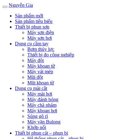
Nguyễn Gia
Sản phẩm mới
Sản phẩm tiêu biểu
Thiết bị phun sơn
Máy sơn điện
Máy sơn hơi
Dụng cụ cầm tay
Bơm thủy lực
Thiết bị đo công nghiệp
Máy đột
Máy khoan từ
Máy vát mép
Mũi đột
Mũi khoan từ
Dụng cụ mài cắt
Máy mài hơi
Máy đánh bóng
Máy chà nhám
Máy khoan hơi
Súng gõ rỉ
Máy vặn Bulong
Khớp nối
Thiết bị phun cát – phun bi
Hệ thống phun cát – phun bi