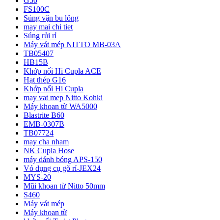
G50
FS100C
Súng vặn bu lông
may mai chi tiet
Súng rủi rỉ
Máy vát mép NITTO MB-03A
TB05407
HB15B
Khớp nối Hi Cupla ACE
Hạt thép G16
Khớp nối Hi Cupla
may vat mep Nitto Kohki
Máy khoan từ WA5000
Blastrite B60
EMB-0307B
TB07724
may cha nham
NK Cupla Hose
máy dánh bóng APS-150
Vỏ dụng cụ gõ rỉ-JEX24
MYS-20
Mũi khoan từ Nitto 50mm
S460
Máy vát mép
Máy khoan từ