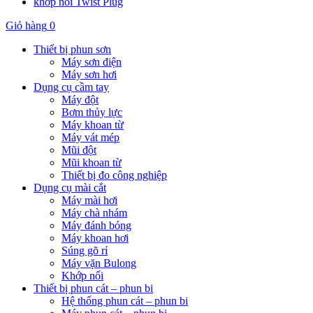
khớp nối Twist Plug
Giỏ hàng
0
Thiết bị phun sơn
Máy sơn điện
Máy sơn hơi
Dụng cụ cầm tay
Máy đột
Bơm thủy lực
Máy khoan từ
Máy vát mép
Mũi đột
Mũi khoan từ
Thiết bị đo công nghiệp
Dụng cụ mài cắt
Máy mài hơi
Máy chà nhám
Máy đánh bóng
Máy khoan hơi
Súng gõ rỉ
Máy vặn Bulong
Khớp nối
Thiết bị phun cát – phun bi
Hệ thống phun cát – phun bi