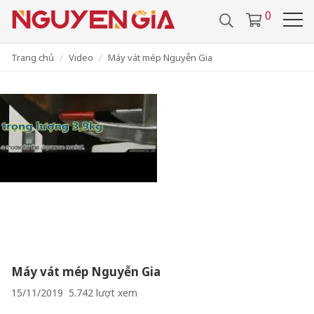
/
0286 29 24 657
0918 442 112
0
VIDEO
TUYỂN DỤNG
VI
LIÊN HỆ
Trang chủ
Video
Máy vát mép Nguyễn Gia
Máy vát mép Nguyễn Gia
15/11/2019
5.742
lượt xem