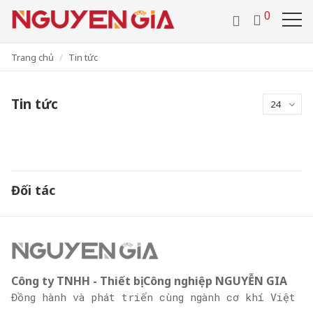
/
0286 29 24 657
0918 442 112
0
VIDEO
TUYỂN DỤNG
VI
LIÊN HỆ
Trang chủ
Tin tức
Tin tức
24
Đối tác
Công ty TNHH - Thiết bị Công nghiệp NGUYỄN GIA
Đồng hành và phát triển cùng ngành cơ khí Việt