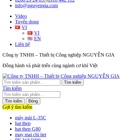
info@nguyengia.com
Video
Tuyển dụng
VI
VI
EN
Liên hệ
Công ty TNHH – Thiết bị Công nghiệp NGUYỄN GIA
Đồng hành và phát triển cùng ngành cơ khí Việt
Tìm kiếm
Tìm kiếm
Tìm kiếm
Đóng
Gợi ý tìm kiếm
máy mài L-35C
hat thep
hat thep G80
may mai chi tiet