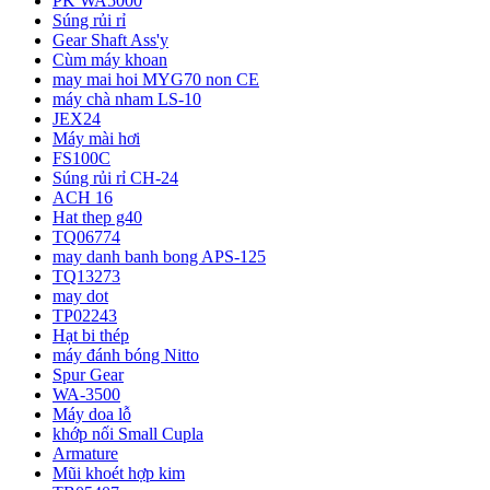
PK WA5000
Súng rủi rỉ
Gear Shaft Ass'y
Cùm máy khoan
may mai hoi MYG70 non CE
máy chà nham LS-10
JEX24
Máy mài hơi
FS100C
Súng rủi rỉ CH-24
ACH 16
Hat thep g40
TQ06774
may danh banh bong APS-125
TQ13273
may dot
TP02243
Hạt bi thép
máy đánh bóng Nitto
Spur Gear
WA-3500
Máy doa lỗ
khớp nối Small Cupla
Armature
Mũi khoét hợp kim