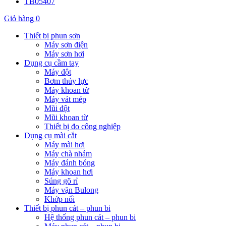
TB05407
Giỏ hàng
0
Thiết bị phun sơn
Máy sơn điện
Máy sơn hơi
Dụng cụ cầm tay
Máy đột
Bơm thủy lực
Máy khoan từ
Máy vát mép
Mũi đột
Mũi khoan từ
Thiết bị đo công nghiệp
Dụng cụ mài cắt
Máy mài hơi
Máy chà nhám
Máy đánh bóng
Máy khoan hơi
Súng gõ rỉ
Máy vặn Bulong
Khớp nối
Thiết bị phun cát – phun bi
Hệ thống phun cát – phun bi