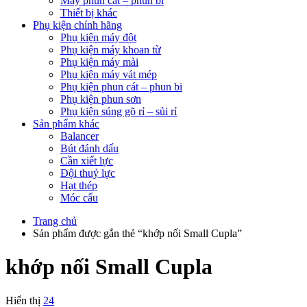
Máy phun cát – phun bi
Thiết bị khác
Phụ kiện chính hãng
Phụ kiện máy đột
Phụ kiện máy khoan từ
Phụ kiện máy mài
Phụ kiện máy vát mép
Phụ kiện phun cát – phun bi
Phụ kiện phun sơn
Phụ kiện súng gõ rỉ – sủi rỉ
Sản phẩm khác
Balancer
Bút đánh dấu
Cần xiết lực
Đội thuỷ lực
Hạt thép
Móc cẩu
Trang chủ
Sản phẩm được gắn thẻ “khớp nối Small Cupla”
khớp nối Small Cupla
Hiển thị
24