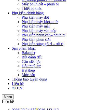
Máy phun cát – phun bi
Thiết bị khác
Phụ kiện chính hãng
Phụ kiện máy đột
Phụ kiện máy khoan từ
Phụ kiện máy mài
Phụ kiện máy vát mép
Phụ kiện phun cát – phun bi
Phụ kiện phun sơn
Phụ kiện súng gõ rỉ – sủi rỉ
Sản phẩm khác
Balancer
Bút đánh dấu
Cần xiết lực
Đội thuỷ lực
Hạt thép
Móc cẩu
Thông báo tuyển dụng
Liên hệ
EN
Menu
Liên hệ
0286 29 24 657
/
0918 442 112