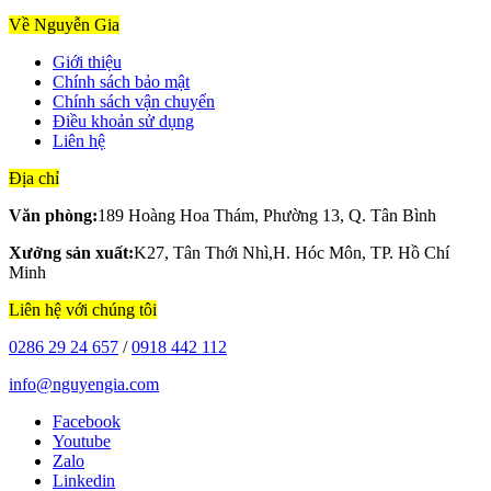
Về Nguyễn Gia
Giới thiệu
Chính sách bảo mật
Chính sách vận chuyển
Điều khoản sử dụng
Liên hệ
Địa chỉ
Văn phòng:
189 Hoàng Hoa Thám, Phường 13, Q. Tân Bình
Xưởng sản xuất:
K27, Tân Thới Nhì,H. Hóc Môn, TP. Hồ Chí
Minh
Liên hệ với chúng tôi
0286 29 24 657
/
0918 442 112
info@nguyengia.com
Facebook
Youtube
Zalo
Linkedin