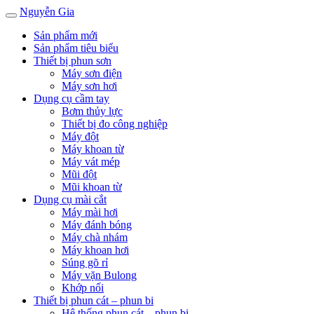
Nguyễn Gia
Sản phẩm mới
Sản phẩm tiêu biểu
Thiết bị phun sơn
Máy sơn điện
Máy sơn hơi
Dụng cụ cầm tay
Bơm thủy lực
Thiết bị đo công nghiệp
Máy đột
Máy khoan từ
Máy vát mép
Mũi đột
Mũi khoan từ
Dụng cụ mài cắt
Máy mài hơi
Máy đánh bóng
Máy chà nhám
Máy khoan hơi
Súng gõ rỉ
Máy vặn Bulong
Khớp nối
Thiết bị phun cát – phun bi
Hệ thống phun cát – phun bi