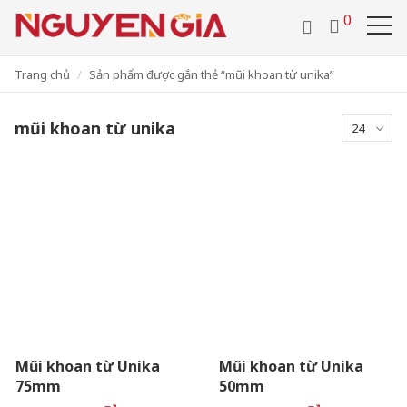
/
0286 29 24 657
0918 442 112
0
VIDEO
TUYỂN DỤNG
VI
LIÊN HỆ
Trang chủ
Sản phẩm được gắn thẻ “mũi khoan từ unika”
mũi khoan từ unika
24
Mũi khoan từ Unika
Mũi khoan từ Unika
75mm
50mm