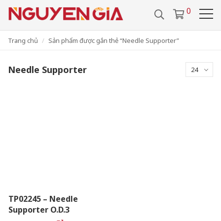
/
0286 29 24 657
0918 442 112
0
VIDEO
TUYỂN DỤNG
VI
LIÊN HỆ
Trang chủ
Sản phẩm được gắn thẻ “Needle Supporter”
Needle Supporter
24
TP02245 – Needle
Supporter O.D.3