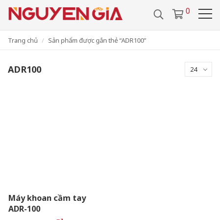
/
0286 29 24 657
0918 442 112
0
VIDEO
TUYỂN DỤNG
VI
LIÊN HỆ
Trang chủ
Sản phẩm được gắn thẻ “ADR100”
ADR100
24
Máy khoan cầm tay
ADR-100