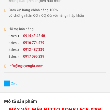
không bao gồm phụ kiện hao mòn
Cam kết hàng chính hãng 100%
có chứng nhận CO / CQ đối với hàng nhập khẩu
Hỗ trợ bán hàng
Sales 1 :
0914 43 42 48
Sales 2 :
0916 774 479
Sales 3 :
0912 487 339
Sales 4 :
0917 095 239
info@nguyengia.com
Zalo
Mô tả sản phẩm
MÁY VÁT MÉP NITTO KOHKI ECB-0203