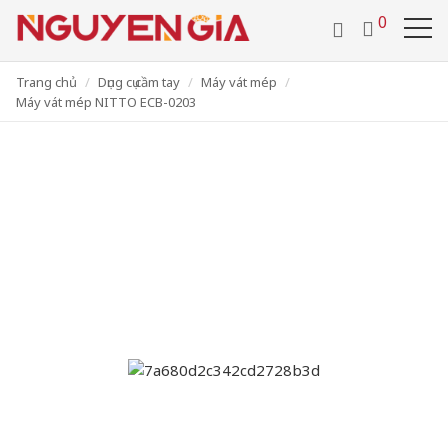
/
0286 29 24 657
0918 442 112
0
VIDEO
TUYỂN DỤNG
VI
LIÊN HỆ
Trang chủ
Dụng cụ cầm tay
Máy vát mép
Máy vát mép NITTO ECB-0203