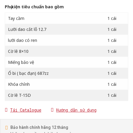
Phụ kiện tiêu chuẩn bao gồm
Tay cầm
1 cái
Lưỡi dao cắt lỗ 12.7
1 cái
lưỡi dao có ren
1 cái
Cờ lê 8×10
1 cái
Miếng bảo vệ
1 cái
Ổ bi ( bạc đạn) 687zz
1 cái
Khóa chỉnh
1 cái
Cờ lê T-15D
1 cái
Tải Catalogue
Hướng dẫn sử dụng
Bảo hành chính hãng 12 tháng