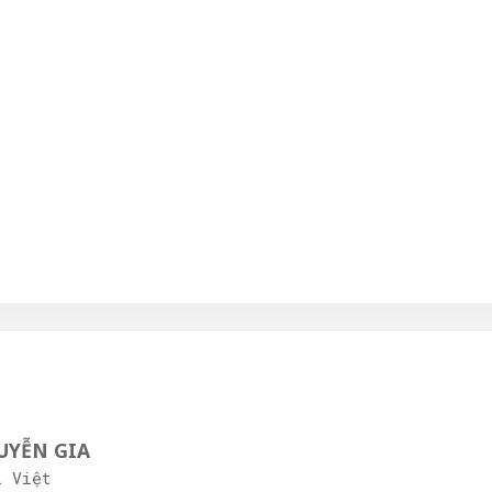
GUYỄN GIA
í Việt