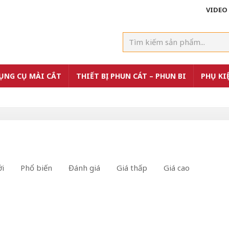
VIDEO
ỤNG CỤ MÀI CẮT
THIẾT BỊ PHUN CÁT – PHUN BI
PHỤ KI
i
Phổ biến
Đánh giá
Giá thấp
Giá cao