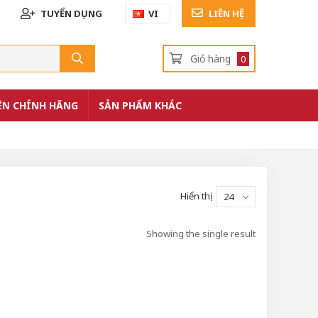
TUYỂN DỤNG
VI
LIÊN HỆ
Giỏ hàng
0
ỆN CHÍNH HÃNG
SẢN PHẨM KHÁC
Hiển thị
24
Showing the single result