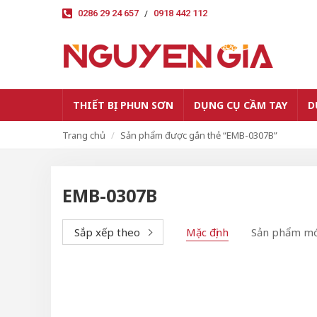
/
0286 29 24 657
0918 442 112
THIẾT BỊ PHUN SƠN
DỤNG CỤ CẦM TAY
D
Trang chủ
Sản phẩm được gắn thẻ “EMB-0307B”
EMB-0307B
Sắp xếp theo
Mặc định
Sản phẩm mớ