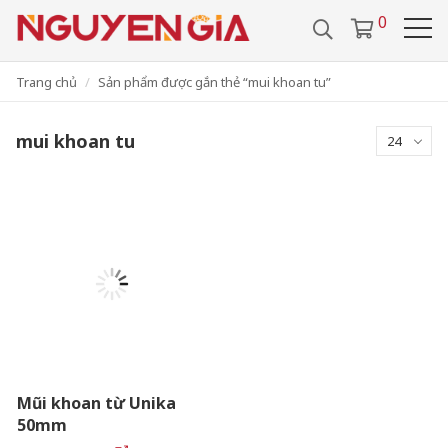
/
0286 29 24 657
0918 442 112
0
VIDEO
TUYỂN DỤNG
VI
LIÊN HỆ
Trang chủ
Sản phẩm được gắn thẻ “mui khoan tu”
mui khoan tu
24
Mũi khoan từ Unika
50mm