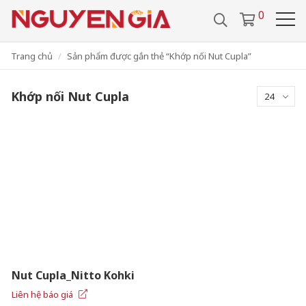
/
0286 29 24 657
0918 442 112
0
VIDEO
TUYỂN DỤNG
VI
LIÊN HỆ
Trang chủ
Sản phẩm được gắn thẻ “Khớp nối Nut Cupla”
Khớp nối Nut Cupla
24
Nut Cupla_Nitto Kohki
Liên hệ báo giá