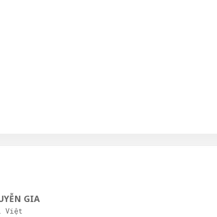
GUYỄN GIA
í Việt