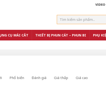
VIDEO
ỤNG CỤ MÀI CẮT
THIẾT BỊ PHUN CÁT – PHUN BI
PHỤ KI
i
Phổ biến
Đánh giá
Giá thấp
Giá cao