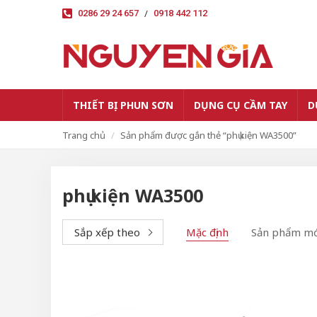
/
0286 29 24 657
0918 442 112
THIẾT BỊ PHUN SƠN
DỤNG CỤ CẦM TAY
D
Trang chủ
Sản phẩm được gắn thẻ “phụ kiện WA3500”
phụ kiện WA3500
Sắp xếp theo
Mặc định
Sản phẩm mớ