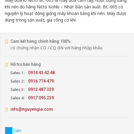
Máy doa lỗ Nitto BC-005 là máy doa cầm tay, hoạt động bằng
khí nén do hãng Nitto Kohki – Nhật Bản sản xuất. BC-005 có
nguyên lý hoạt động giống máy khoan bằng khí nén. Máy được
dùng trong sản xuất, gia công cơ khí.
Cam kết hàng chính hãng 100%
có chứng nhận CO / CQ đối với hàng nhập khẩu
Hỗ trợ bán hàng
Sales 1 :
0914 43 42 48
Sales 2 :
0916 774 479
Sales 3 :
0912 487 339
Sales 4 :
0917 095 239
info@nguyengia.com
Zalo