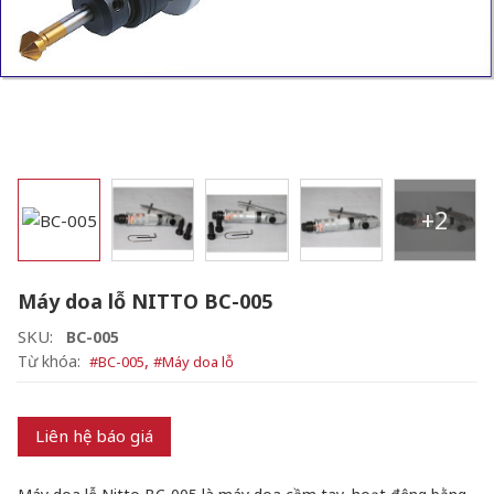
+2
Máy doa lỗ NITTO BC-005
SKU:
BC-005
,
Từ khóa:
#
BC-005
#
Máy doa lỗ
Liên hệ báo giá