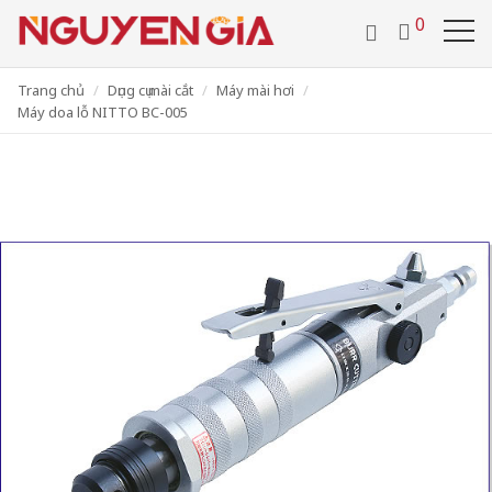
/
0286 29 24 657
0918 442 112
0
VIDEO
TUYỂN DỤNG
VI
LIÊN HỆ
Trang chủ
Dụng cụ mài cắt
Máy mài hơi
Máy doa lỗ NITTO BC-005